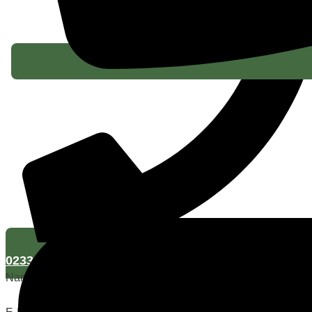
02333 73409
Name