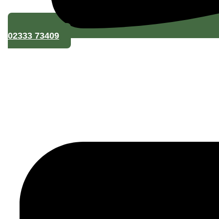
02333 73409
info@galabau-voigt.de
Datenschutzerklärung
Impressum
Cookie-Richtlinie (EU)
Datenschutzerklärung
Impressum
Cookie-Richtlinie (EU)