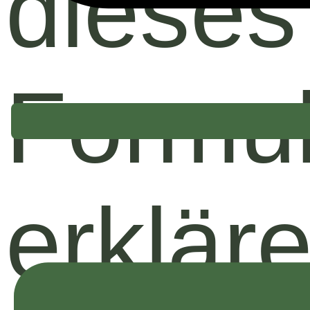
dieses
Formul
erklär