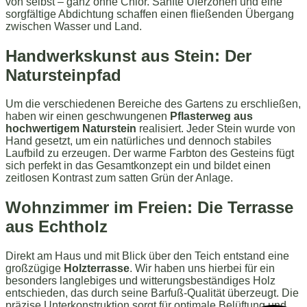
von selbst – ganz ohne Chlor. Sanfte Uferzonen und eine
sorgfältige Abdichtung schaffen einen fließenden Übergang
zwischen Wasser und Land.
Handwerkskunst aus Stein: Der
Natursteinpfad
Um die verschiedenen Bereiche des Gartens zu erschließen,
haben wir einen geschwungenen
Pflasterweg aus
hochwertigem Naturstein
realisiert. Jeder Stein wurde von
Hand gesetzt, um ein natürliches und dennoch stabiles
Laufbild zu erzeugen. Der warme Farbton des Gesteins fügt
sich perfekt in das Gesamtkonzept ein und bildet einen
zeitlosen Kontrast zum satten Grün der Anlage.
Wohnzimmer im Freien: Die Terrasse
aus Echtholz
Direkt am Haus und mit Blick über den Teich entstand eine
großzügige
Holzterrasse
. Wir haben uns hierbei für ein
besonders langlebiges und witterungsbeständiges Holz
entschieden, das durch seine Barfuß-Qualität überzeugt. Die
präzise Unterkonstruktion sorgt für optimale Belüftung und