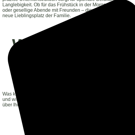
Langlebigkeit. Ob für das Frühstück in der Morgensonne
oder gesellige Abende mit Freunden – diese Terrasse ist der
neue Lieblingsplatz der Familie.
Wann beginnt
Ihr Projekt
?
Was können wir für Sie tun? Berichten Sie uns von Ihrer Idee
und wir kümmern uns um die Umsetzung. Wir freuen uns
über Ihre Nachricht!