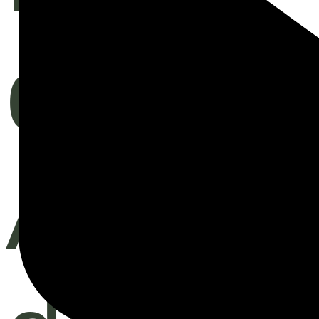
dem
Absen