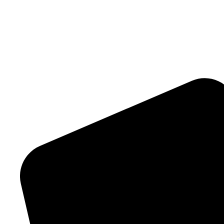
Mehr Projekte entdecken
Unsere Leistungen
Garten- & Landschaftsbau
Wir bauen das Fundament für Ihren Garten