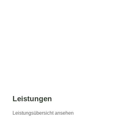
Individuelle Gartenplanung
Jedes Projekt beginnt mit Ihren Wünschen und einem
kostenlosen und unverbindlichen Gespräch.
Leistungen
Unsere Entwürfe werden von Hand gezeichnet. Die
Feinplanung ist koloriert, maßstabsgetreu und beinhaltet
Leistungsübersicht ansehen
alle wichtigen Faktoren. Entspricht der Entwurf Ihren
Vorstellungen, erarbeiten wir Ihnen ein persönliches
Angebot.