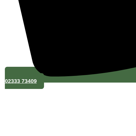
02333 73409
Mauerbau
Wegebau