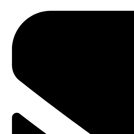
Terrassenbau
Schwimmteiche & Bachläufe
Zaunbau
Pflanzung & Gestaltung
Wir gestalten Ihren Rückzugsort im Grünen