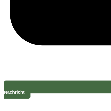
Dachbegrünung
Pergolen
Gartengestaltung
Wasser- & Spezialbau
Nachricht
Vom Bachlauf im Garten bis zur Felssicherung
am Hang