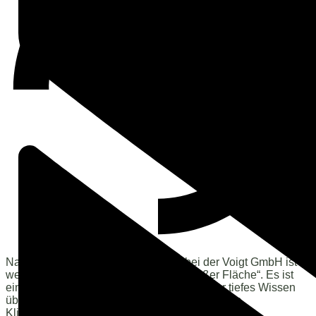
Naturschutz und Landschaftspflege bei der Voigt GmbH ist
weit mehr als nur „Rasenmähen auf großer Fläche“. Es ist
ein
sensibler Umgang mit der Umwelt
, der tiefes Wissen
über lokale Ökosysteme erfordert. In Zeiten des
Klimawandels und des Artensterbens gewinnen