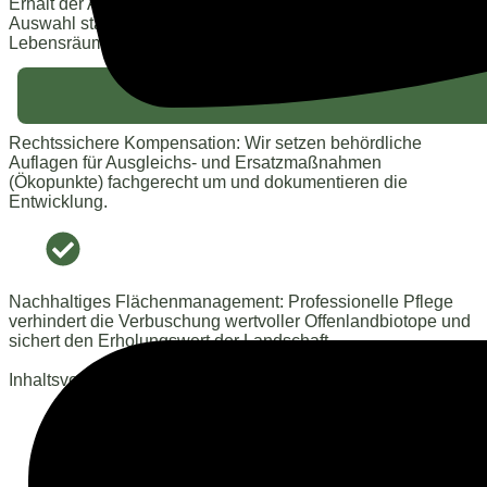
Erhalt der Artenvielfalt: Durch gezielte Pflegeschnitte und die
Auswahl standortgerechter Pflanzen schaffen wir
Lebensräume für Insekten, Vögel und Kleinsäuger.
Rechtssichere Kompensation: Wir setzen behördliche
Auflagen für Ausgleichs- und Ersatzmaßnahmen
(Ökopunkte) fachgerecht um und dokumentieren die
Entwicklung.
Nachhaltiges Flächenmanagement: Professionelle Pflege
verhindert die Verbuschung wertvoller Offenlandbiotope und
sichert den Erholungswert der Landschaft.
Inhaltsverzeichnis