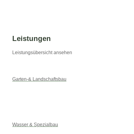
Zaunbau
Mauerbau
Leistungen
Wegebau
Leistungsübersicht ansehen
Terrassenbau
Garten-& Landschaftsbau
Anschrift
Voigt GmbH
Pregelstraße 28
Wasser & Spezialbau
58256 Ennepetal