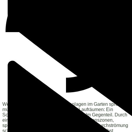
Wenn wir über moderne Wasseranlagen im Garten sprechen,
müssen wir zuerst mit einem Vorurteil aufräumen: Ein
Schwimmteich ist kein „dreckiger Pool“. Im Gegenteil. Durch
ein ausgeklügeltes System aus Regenerationszonen,
speziellen Wasserpflanzen und der richtigen Durchströmung
schaffen wir ein glasklares Gewässer, das sich selbst