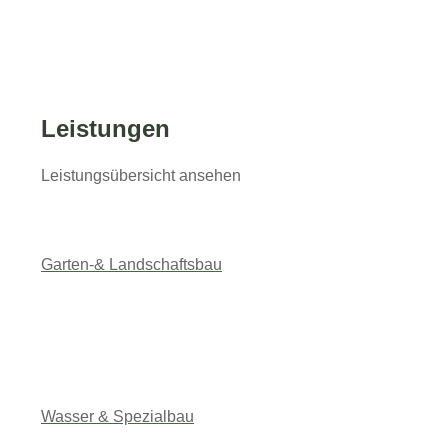
Wegebau
Leistungen
Terrassenbau
Leistungsübersicht ansehen
Anschrift
Garten-& Landschaftsbau
Voigt GmbH
Pregelstraße 28
58256 Ennepetal
Kontakt
Wasser & Spezialbau