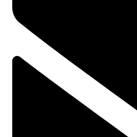
dem
Absen
dieses