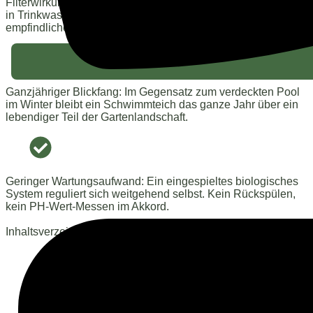
Filterwirkung von Pflanzen und Mikroorganismen baden Sie
in Trinkwasserqualität – perfekt für Allergiker und
empfindliche Haut.
Ganzjähriger Blickfang: Im Gegensatz zum verdeckten Pool
im Winter bleibt ein Schwimmteich das ganze Jahr über ein
lebendiger Teil der Gartenlandschaft.
Geringer Wartungsaufwand: Ein eingespieltes biologisches
System reguliert sich weitgehend selbst. Kein Rückspülen,
kein PH-Wert-Messen im Akkord.
Inhaltsverzeichnis