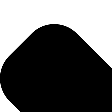
unsere
Datens
einver