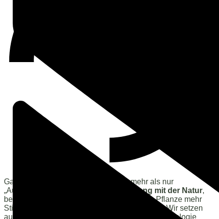
Gartenpflege bei der Voigt GmbH ist mehr als nur
„Aufräumen“. Es ist ein
sensibler Umgang mit der Natur
,
bei dem wir genau hinschauen: Braucht die Pflanze mehr
Stickstoff? Hat sich ein Schädling eingenistet? Wir setzen
auf nachhaltige Pflegemethoden, die die Bodenbiologie