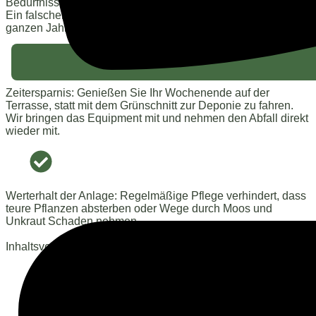
Bedürfnisse von Ziergehölzen, Obstbäumen und Hecken.
Ein falscher Schnitt zur falschen Zeit kann die Blüte eines
ganzen Jahres kosten.
Zeitersparnis: Genießen Sie Ihr Wochenende auf der
Terrasse, statt mit dem Grünschnitt zur Deponie zu fahren.
Wir bringen das Equipment mit und nehmen den Abfall direkt
wieder mit.
Werterhalt der Anlage: Regelmäßige Pflege verhindert, dass
teure Pflanzen absterben oder Wege durch Moos und
Unkraut Schaden nehmen.
Inhaltsverzeichnis