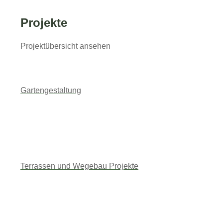
Projekte
Projektübersicht ansehen
info@galabau-voigt.de
Datenschutzerklärung
Impressum
Gartengestaltung
Cookie-Richtlinie (EU)
Datenschutzerklärung
Impressum
Cookie-Richtlinie (EU)
Terrassen und Wegebau Projekte