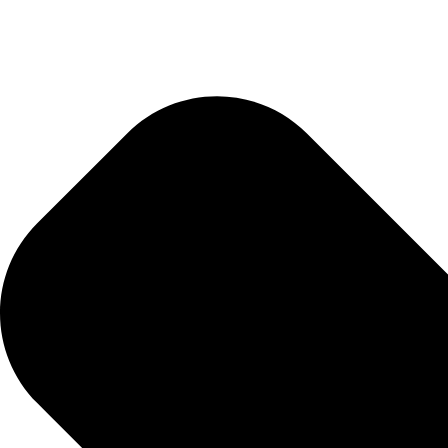
Uferschutz
Schwimmteiche & Bachläufe
Kanalsanierung
Felsberäumung
Höhlentechnik
Pergolen