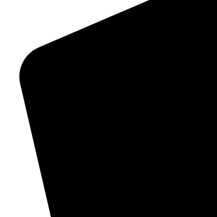
dem
Absen