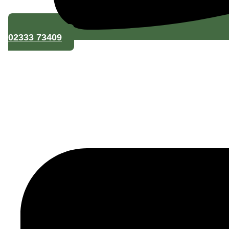
dieses
02333 73409
Formul
erklär