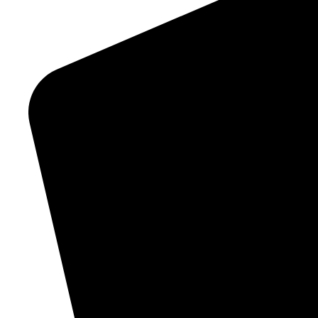
info@galabau-voigt.de
Datenschutzerklärung
Impressum
Cookie-Richtlinie (EU)
Datenschutzerklärung
Impressum
Cookie-Richtlinie (EU)