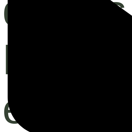
dieses
Formul
erklär