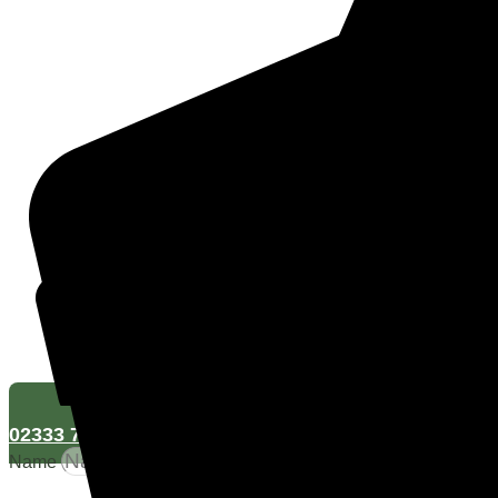
02333 73409
Name